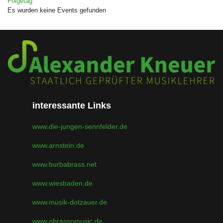
Folgetag
Es wurden keine Events gefunden
interessante Links
www.die-jungen-sennfelder.de
www.arnstein.de
www.burbabrass.net
www.wiesbaden.de
www.musik-dotzauer.de
www.obrassomusic.de