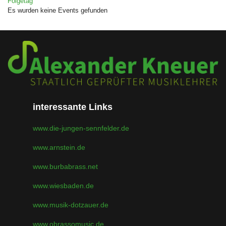
Folgetag
Es wurden keine Events gefunden
interessante Links
www.die-jungen-sennfelder.de
www.arnstein.de
www.burbabrass.net
www.wiesbaden.de
www.musik-dotzauer.de
www.obrassomusic.de