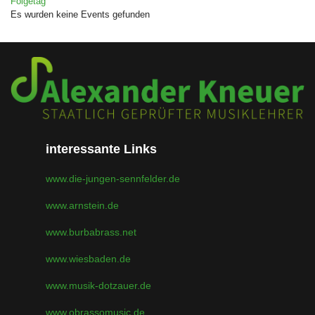
Folgetag
Es wurden keine Events gefunden
interessante Links
www.die-jungen-sennfelder.de
www.arnstein.de
www.burbabrass.net
www.wiesbaden.de
www.musik-dotzauer.de
www.obrassomusic.de