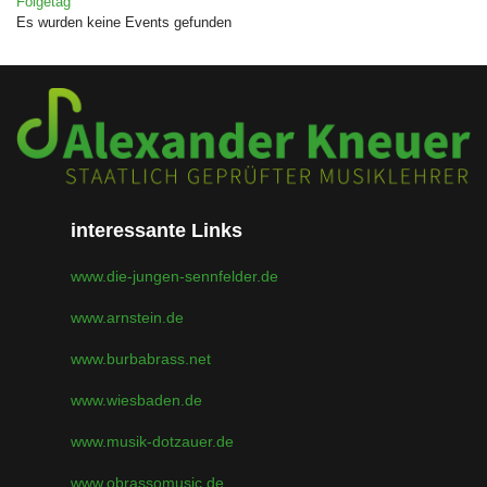
Folgetag
Es wurden keine Events gefunden
interessante Links
www.die-jungen-sennfelder.de
www.arnstein.de
www.burbabrass.net
www.wiesbaden.de
www.musik-dotzauer.de
www.obrassomusic.de