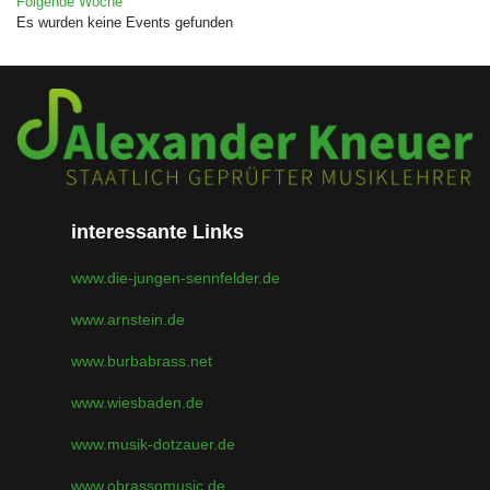
Folgende Woche
Es wurden keine Events gefunden
interessante Links
www.die-jungen-sennfelder.de
www.arnstein.de
www.burbabrass.net
www.wiesbaden.de
www.musik-dotzauer.de
www.obrassomusic.de